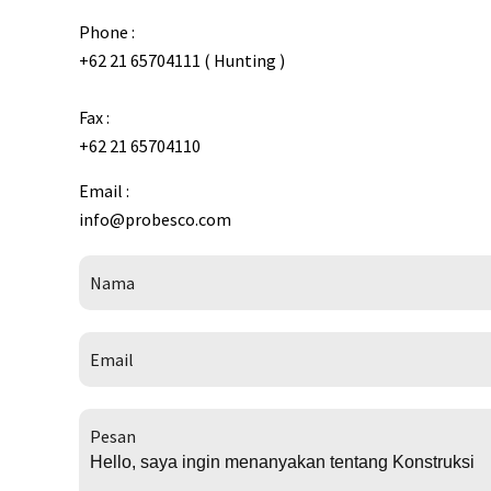
Phone :
+62 21 65704111 ( Hunting )
Fax :
+62 21 65704110
Email :
info@probesco.com
Nama
Email
Pesan