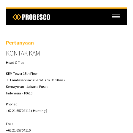
Pertanyaan
KONTAK KAMI
Head Office
KEM Tower 15th Floor
Jl. Landasan Pacu Barat Blok B10 Kav.2
Kemayoran - Jakarta Pusat
Indonesia - 10610
Phone :
+62 21 65704111 ( Hunting )
Fax :
+62 21 65704110